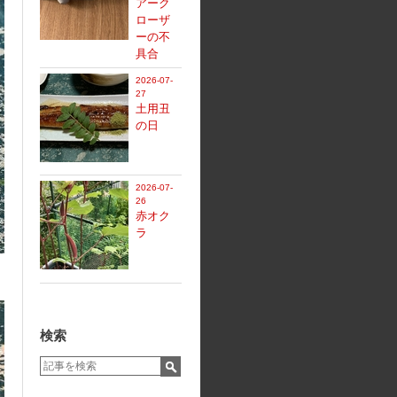
アーク
ローザ
ーの不
具合
2026-07-
27
土用丑
の日
2026-07-
26
赤オク
ラ
検索