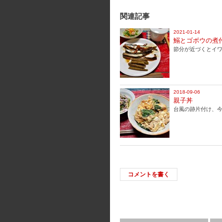
関連記事
2021-01-14
鰯とゴボウの煮
節分が近づくとイワ
2018-09-06
親子丼
台風の跡片付け、
コメントを書く