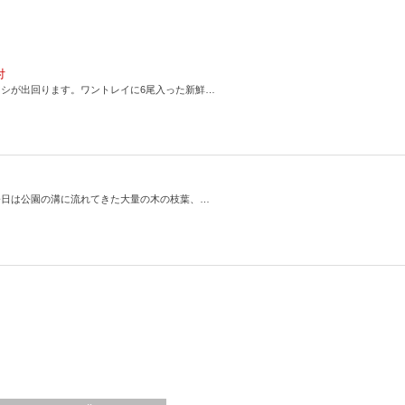
付
シが出回ります。ワントレイに6尾入った新鮮…
今日は公園の溝に流れてきた大量の木の枝葉、…