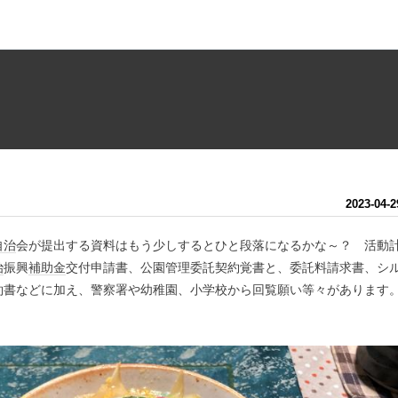
2023
-
04
-
2
自治
会が提出する資料はもう少しするとひと段落になるかな～？ 活動
治
振興
補助金
交付申請書、公園管理委託契約覚書と、委託料請求書、シ
約書などに加え、警察署や幼稚園、小学校から回覧願い等々があります