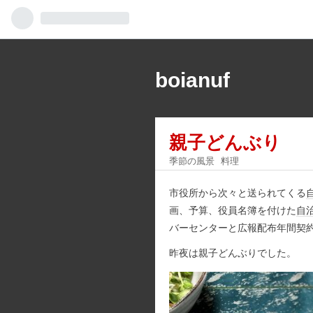
boianuf
親子どんぶり
季節の風景
料理
市役所から次々と送られてくる
画、予算、役員名簿を付けた
自
バーセンターと広報配布年間契
昨夜は親子どんぶりでした。