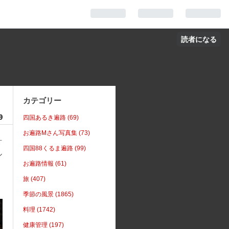
読者になる
カテゴリー
9
四国あるき遍路 (69)
お遍路Mさん写真集 (73)
計
四国88くるま遍路 (99)
ル
お遍路情報 (61)
。
旅 (407)
季節の風景 (1865)
料理 (1742)
健康管理 (197)