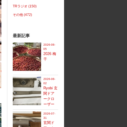
TRラジオ (150)
その他 (472)
最新記事
2026-08-
05
2026 梅
干
2026-08-
02
Ryobi 玄
関ドア
ークロ
ーザー
2026-07-
31
玄関ド