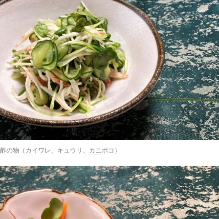
酢の物（カイワレ、キュウリ、
カニ
ボコ）