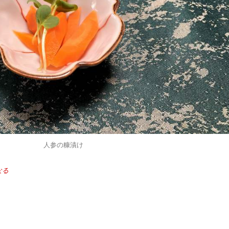
人参の糠漬け
なる